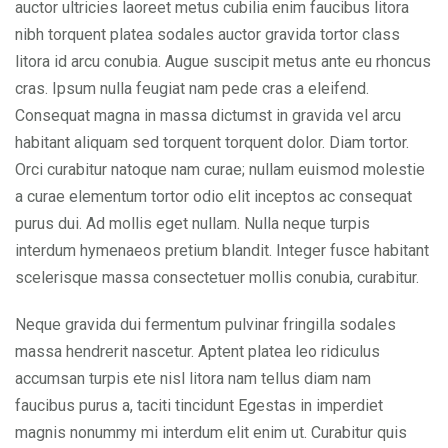
auctor ultricies laoreet metus cubilia enim faucibus litora
nibh torquent platea sodales auctor gravida tortor class
litora id arcu conubia. Augue suscipit metus ante eu rhoncus
cras. Ipsum nulla feugiat nam pede cras a eleifend.
Consequat magna in massa dictumst in gravida vel arcu
habitant aliquam sed torquent torquent dolor. Diam tortor.
Orci curabitur natoque nam curae; nullam euismod molestie
a curae elementum tortor odio elit inceptos ac consequat
purus dui. Ad mollis eget nullam. Nulla neque turpis
interdum hymenaeos pretium blandit. Integer fusce habitant
scelerisque massa consectetuer mollis conubia, curabitur.
Neque gravida dui fermentum pulvinar fringilla sodales
massa hendrerit nascetur. Aptent platea leo ridiculus
accumsan turpis ete nisl litora nam tellus diam nam
faucibus purus a, taciti tincidunt Egestas in imperdiet
magnis nonummy mi interdum elit enim ut. Curabitur quis